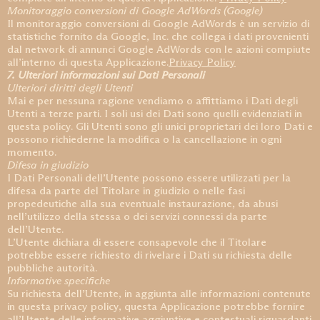
Monitoraggio conversioni di Google AdWords (Google)
Il monitoraggio conversioni di Google AdWords è un servizio di
statistiche fornito da Google, Inc. che collega i dati provenienti
dal network di annunci Google AdWords con le azioni compiute
all’interno di questa Applicazione.
Privacy Policy
7. Ulteriori informazioni sui Dati Personali
Ulteriori diritti degli Utenti
Mai e per nessuna ragione vendiamo o affittiamo i Dati degli
Utenti a terze parti. I soli usi dei Dati sono quelli evidenziati in
questa policy. Gli Utenti sono gli unici proprietari dei loro Dati e
possono richiederne la modifica o la cancellazione in ogni
momento.
Difesa in giudizio
I Dati Personali dell’Utente possono essere utilizzati per la
difesa da parte del Titolare in giudizio o nelle fasi
propedeutiche alla sua eventuale instaurazione, da abusi
nell’utilizzo della stessa o dei servizi connessi da parte
dell’Utente.
L’Utente dichiara di essere consapevole che il Titolare
potrebbe essere richiesto di rivelare i Dati su richiesta delle
pubbliche autorità.
Informative specifiche
Su richiesta dell’Utente, in aggiunta alle informazioni contenute
in questa privacy policy, questa Applicazione potrebbe fornire
all’Utente delle informative aggiuntive e contestuali riguardanti