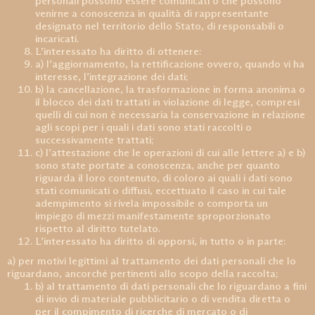
personali possono essere comunicati o che possono
venirne a conoscenza in qualità di rappresentante
designato nel territorio dello Stato, di responsabili o
incaricati.
L’interessato ha diritto di ottenere:
a) l’aggiornamento, la rettificazione ovvero, quando vi ha
interesse, l’integrazione dei dati;
b) la cancellazione, la trasformazione in forma anonima o
il blocco dei dati trattati in violazione di legge, compresi
quelli di cui non è necessaria la conservazione in relazione
agli scopi per i quali i dati sono stati raccolti o
successivamente trattati;
c) l’attestazione che le operazioni di cui alle lettere a) e b)
sono state portate a conoscenza, anche per quanto
riguarda il loro contenuto, di coloro ai quali i dati sono
stati comunicati o diffusi, eccettuato il caso in cui tale
adempimento si rivela impossibile o comporta un
impiego di mezzi manifestamente sproporzionato
rispetto al diritto tutelato.
L’interessato ha diritto di opporsi, in tutto o in parte:
a) per motivi legittimi al trattamento dei dati personali che lo
riguardano, ancorché pertinenti allo scopo della raccolta;
b) al trattamento di dati personali che lo riguardano a fini
di invio di materiale pubblicitario o di vendita diretta o
per il compimento di ricerche di mercato o di